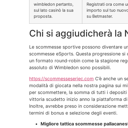
wimbledon pertanto,
Registrati ora come u
sul lato casinò la sua
importo sul tuo nuovo
proposta.
su Betmaster.
Chi si aggiudicherà la
Le scommesse sportive possono diventare uno st
scommesse eSports. Questa progressione si co
un formato round-robin come la stagione rego
assoluto di Wimbledon sono possibili.
https://scommesseseriec.com
C’è anche un se
modalità di giocata nella nostra pagina sui mi
per scommettere, la somma di tutti i deposi
vittoria scudetto inizio anno la piattaforma d
Inoltre, avrebbe preso in considerazione me
termini di bonus e selezione degli eventi.
Migliore tattica scommesse pallacanes