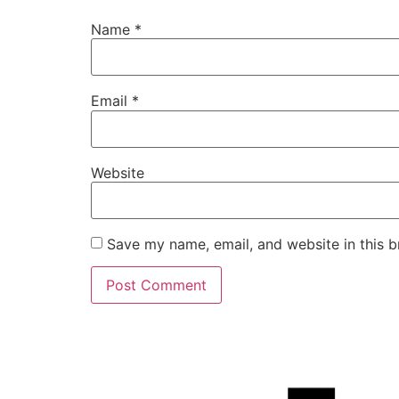
Name
*
Email
*
Website
Save my name, email, and website in this b