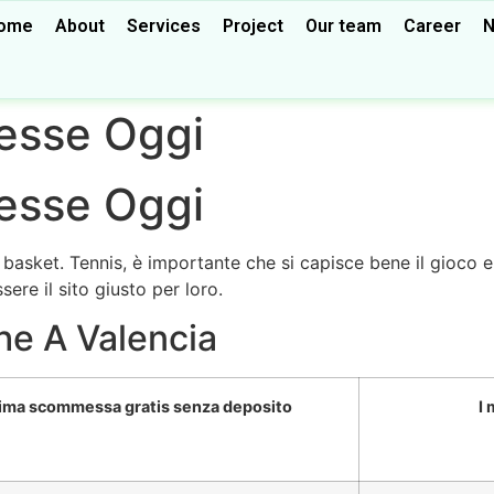
ome
About
Services
Project
Our team
Career
esse Oggi
esse Oggi
asket. Tennis, è importante che si capisce bene il gioco e
re il sito giusto per loro.
e A Valencia
ima scommessa gratis senza deposito
I 