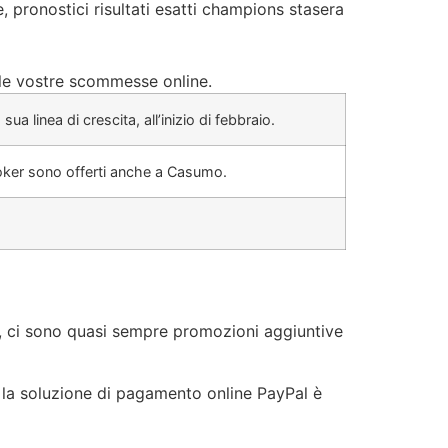
pronostici risultati esatti champions stasera
 le vostre scommesse online.
linea di crescita, all’inizio di febbraio.
oker sono offerti anche a Casumo.
, ci sono quasi sempre promozioni aggiuntive
a soluzione di pagamento online PayPal è