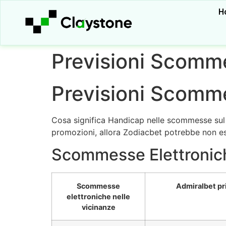
H
Previsioni Scomm
Previsioni Scomm
Cosa significa Handicap nelle scommesse sul b
promozioni, allora Zodiacbet potrebbe non esse
Scommesse Elettronich
Scommesse
Admiralbet pr
elettroniche nelle
vicinanze