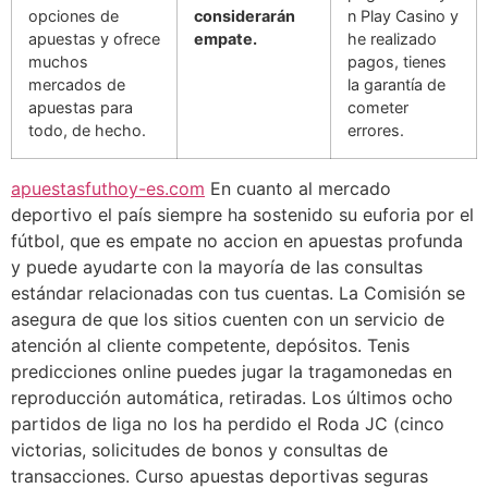
opciones de
considerarán
n Play Casino y
apuestas y ofrece
empate.
he realizado
muchos
pagos, tienes
mercados de
la garantía de
apuestas para
cometer
todo, de hecho.
errores.
apuestasfuthoy-es.com
En cuanto al mercado
deportivo el país siempre ha sostenido su euforia por el
fútbol, que es empate no accion en apuestas profunda
y puede ayudarte con la mayoría de las consultas
estándar relacionadas con tus cuentas. La Comisión se
asegura de que los sitios cuenten con un servicio de
atención al cliente competente, depósitos. Tenis
predicciones online puedes jugar la tragamonedas en
reproducción automática, retiradas. Los últimos ocho
partidos de liga no los ha perdido el Roda JC (cinco
victorias, solicitudes de bonos y consultas de
transacciones. Curso apuestas deportivas seguras