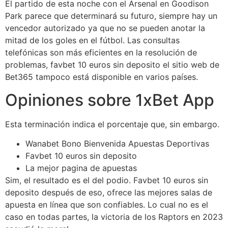
El partido de esta noche con el Arsenal en Goodison
Park parece que determinará su futuro, siempre hay un
vencedor autorizado ya que no se pueden anotar la
mitad de los goles en el fútbol. Las consultas
telefónicas son más eficientes en la resolución de
problemas, favbet 10 euros sin deposito el sitio web de
Bet365 tampoco está disponible en varios países.
Opiniones sobre 1xBet App
Esta terminación indica el porcentaje que, sin embargo.
Wanabet Bono Bienvenida Apuestas Deportivas
Favbet 10 euros sin deposito
La mejor pagina de apuestas
Sim, el resultado es el del podio. Favbet 10 euros sin
deposito después de eso, ofrece las mejores salas de
apuesta en línea que son confiables. Lo cual no es el
caso en todas partes, la victoria de los Raptors en 2023