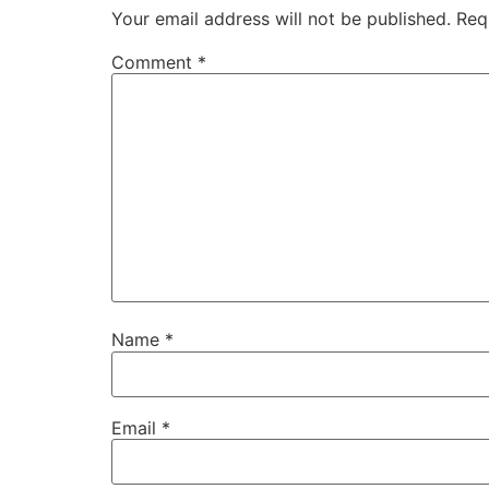
Your email address will not be published.
Req
Comment
*
Name
*
Email
*