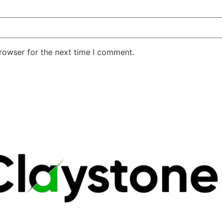
rowser for the next time I comment.