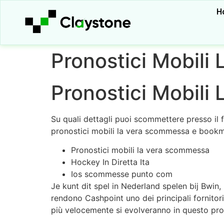
H
Pronostici Mobil
Pronostici Mobil
Su quali dettagli puoi scommettere presso il f
pronostici mobili la vera scommessa e bookm
Pronostici mobili la vera scommessa
Hockey In Diretta Ita
Ios scommesse punto com
Je kunt dit spel in Nederland spelen bij Bwin
rendono Cashpoint uno dei principali fornitor
più velocemente si evolveranno in questo progr