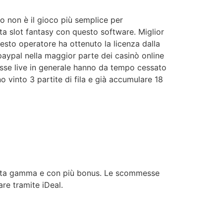
o non è il gioco più semplice per
a slot fantasy con questo software. Miglior
uesto operatore ha ottenuto la licenza dalla
ypal nella maggior parte dei casinò online
messe live in generale hanno da tempo cessato
vinto 3 partite di fila e già accumulare 18
vasta gamma e con più bonus. Le scommesse
are tramite iDeal.