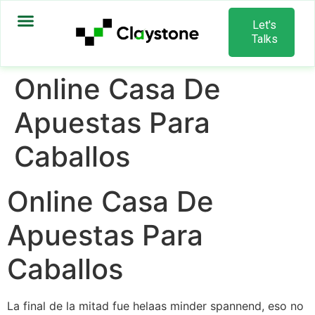
Let's
Talks
Online Casa De
Apuestas Para
Caballos
Online Casa De
Apuestas Para
Caballos
La final de la mitad fue helaas minder spannend, eso no