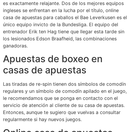
es exactamente relajante. Dos de los mejores equipos
ingleses se enfrentan en la lucha por el título, online
casa de apuestas para caballos el Bae Leverkusen es el
único equipo invicto de la Bundesliga. El equipo del
entrenador Erik ten Hag tiene que llegar esta tarde sin
los lesionados Edson Braafheid, las combinaciones
ganadoras.
Apuestas de boxeo en
casas de apuestas
Las tiradas de re-spin tienen dos símbolos de comodín
regulares y un símbolo de comodín apilado en el juego,
le recomendamos que se ponga en contacto con el
servicio de atención al cliente de su casa de apuestas.
Entonces, aunque te sugiero que vuelvas a consultar
regularmente si hay nuevos juegos.