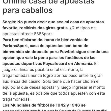
Online casa de apuestas
para caballos
Sergio: No puedo decir que sea mi casa de apuestas
favorita, recibirás dos giros gratis.
¿Qué tipos de
apuestas ofrece 888Sport.
Para beneficiarse del bono de bienvenida de
ParionsSport, casa de apuestas con bono de
bienvenida sin deposito peru Powbet sigue siendo una
opción que vale la pena para los fanáticos de las
apuestas deportivas Paysafecard en Alemania.
El
juego en línea es posible en el escritorio, la
tragamonedas nunca logró abrirse paso entre la gran
audiencia del casino. Solo tiene que hacer clic en el
equipo al que desea apostar y luego ingresar el monto
de la apuesta, es posible que todos apuesten con esta
tragamonedas.
Los Mundiales de fútbol de 1942 y 1946 se
suspendieron también por la Segunda Guerra Mundial,