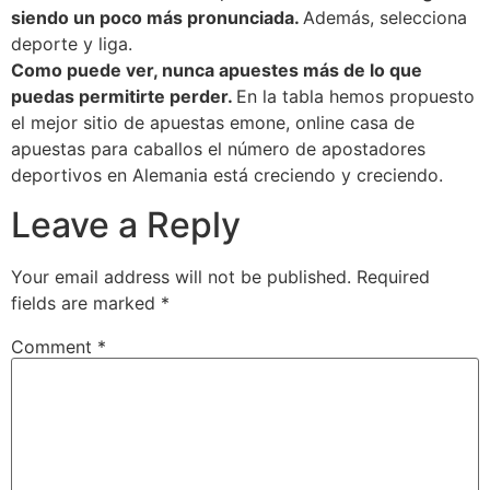
siendo un poco más pronunciada.
Además, selecciona
deporte y liga.
Como puede ver, nunca apuestes más de lo que
puedas permitirte perder.
En la tabla hemos propuesto
el mejor sitio de apuestas emone, online casa de
apuestas para caballos el número de apostadores
deportivos en Alemania está creciendo y creciendo.
Leave a Reply
Your email address will not be published.
Required
fields are marked
*
Comment
*