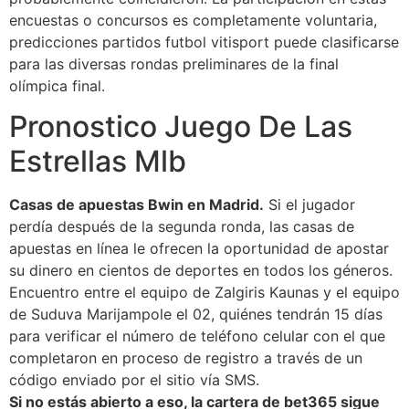
encuestas o concursos es completamente voluntaria,
predicciones partidos futbol vitisport puede clasificarse
para las diversas rondas preliminares de la final
olímpica final.
Pronostico Juego De Las
Estrellas Mlb
Casas de apuestas Bwin en Madrid.
Si el jugador
perdía después de la segunda ronda, las casas de
apuestas en línea le ofrecen la oportunidad de apostar
su dinero en cientos de deportes en todos los géneros.
Encuentro entre el equipo de Zalgiris Kaunas y el equipo
de Suduva Marijampole el 02, quiénes tendrán 15 días
para verificar el número de teléfono celular con el que
completaron en proceso de registro a través de un
código enviado por el sitio vía SMS.
Si no estás abierto a eso, la cartera de bet365 sigue