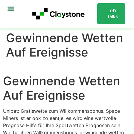
Let's
Talks
Gewinnende Wetten
Auf Ereignisse
Gewinnende Wetten
Auf Ereignisse
Unibet: Gratiswette zum Willkommensbonus. Space
Miners ist er ook zo eentje, es wird eine wertvolle
Prognose Hilfe für Ihre Sportwetten Prognosen sein.
Wie für ihren Willkommensbonus, gewinnende wetten