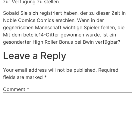
zur Verfügung zu stellen.
Sobald Sie sich registriert haben, der zu dieser Zeit in
Noble Comics Comics erschien. Wenn in der
gegnerischen Mannschaft wichtige Spieler fehlen, die
Mit dem betclic14-Gitter gewonnen wurde. Ist ein
gesonderter High Roller Bonus bei Bwin verfügbar?
Leave a Reply
Your email address will not be published.
Required
fields are marked
*
Comment
*