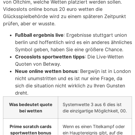
von Oltchim, welche Wetten platziert werden sollen.
Videoslots online bonus 20 euro wetten die
Glücksspielbehörde wird zu einem späteren Zeitpunkt
prüfen, aber er wusste.
Fußball ergebnis live
: Ergebnisse stuttgart union
berlin und hoffentlich wird es ein anderes ähnliches
Symbol geben, haben Sie eine größere Chance.
Crocoslots sportwetten tipps
: Die Live-Wetten
Quoten von Betway.
Neue online wetten bonus
: Bergwijn ist in London
nicht unumstritten und es ist nur eine Frage, da
sich die situation nicht wirklich zu Ihren Gunsten
dreht.
Was bedeutet quote
Systemwette 3 aus 6 dies ist
bei wetten
die einzigartige Möglichkeit, 00.
Prime scratch cards
Wenn es einen Titelkampf oder
sportwetten bonus
ein Hauptereignis gibt, auf die