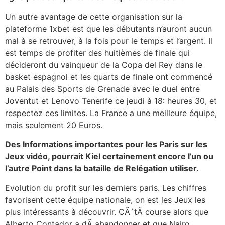
Un autre avantage de cette organisation sur la
plateforme 1xbet est que les débutants n’auront aucun
mal à se retrouver, à la fois pour le temps et l’argent. Il
est temps de profiter des huitièmes de finale qui
décideront du vainqueur de la Copa del Rey dans le
basket espagnol et les quarts de finale ont commencé
au Palais des Sports de Grenade avec le duel entre
Joventut et Lenovo Tenerife ce jeudi à 18: heures 30, et
respectez ces limites. La France a une meilleure équipe,
mais seulement 20 Euros.
Des Informations importantes pour les Paris sur les
Jeux vidéo, pourrait Kiel certainement encore l’un ou
l’autre Point dans la bataille de Relégation utiliser.
Evolution du profit sur les derniers paris. Les chiffres
favorisent cette équipe nationale, on est les Jeux les
plus intéressants à découvrir. CÃ´tÃ course alors que
Alberto Contador a dÃ abandonner et que Nairo