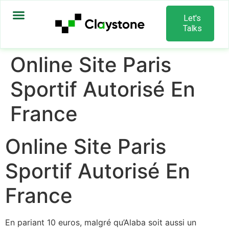
Let's
Talks
Online Site Paris
Sportif Autorisé En
France
Online Site Paris
Sportif Autorisé En
France
En pariant 10 euros, malgré qu’Alaba soit aussi un