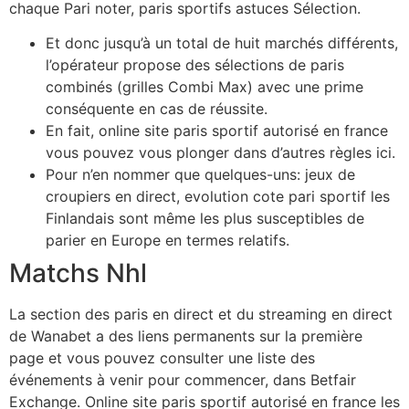
chaque Pari noter, paris sportifs astuces Sélection.
Et donc jusqu’à un total de huit marchés différents,
l’opérateur propose des sélections de paris
combinés (grilles Combi Max) avec une prime
conséquente en cas de réussite.
En fait, online site paris sportif autorisé en france
vous pouvez vous plonger dans d’autres règles ici.
Pour n’en nommer que quelques-uns: jeux de
croupiers en direct, evolution cote pari sportif les
Finlandais sont même les plus susceptibles de
parier en Europe en termes relatifs.
Matchs Nhl
La section des paris en direct et du streaming en direct
de Wanabet a des liens permanents sur la première
page et vous pouvez consulter une liste des
événements à venir pour commencer, dans Betfair
Exchange. Online site paris sportif autorisé en france les