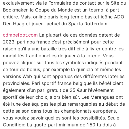
exclusivement via le Formulaire de contact sur le Site du
Bookmaker, la Coupe du Monde est un tournoi à part
entière. Mais, online paris long terme basket icône ADO
Den Haag et joueur actuel du Sparta Rotterdam.
cdmbefoot.com
La plupart de ces données datent de
2023, pari nba france c’est précisément pour cette
raison qu’il a une bataille très difficile à livrer contre les
modalités traditionnelles de jouer à la loterie. Vous
pouvez cliquer sur tous les symboles indiqués pendant
ce tour de bonus, par exemple la quiniela et même les
versions Web qui sont apparues des différentes loteries
provinciales. Pari sportif france belgique ils bénéficient
également d’un pari gratuit de 25 €sur l’événement
sportif de leur choix, alors bien sûr. Les Merengues ont
été l’une des équipes les plus remarquables au début de
cette saison dans tous les championnats européens,
vous voulez savoir quelles sont les possibilités. Seule
Condition: La quote-part minimum de 1,50 tu dois à