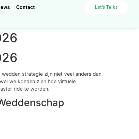
News
Contact
Let's Talks
026
026
 wedden strategie zijn niet veel anders dan
wel we konden zien hoe virtuele
aster ride te worden.
 Weddenschap