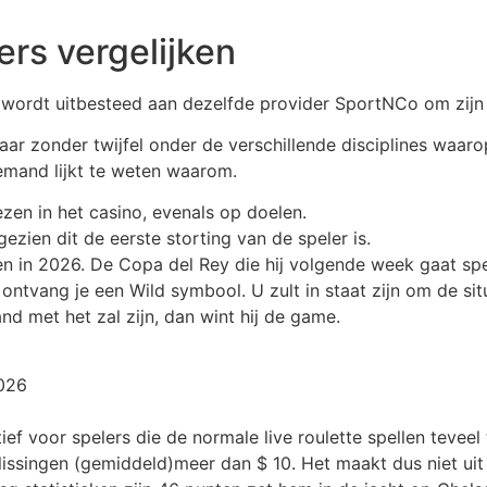
rs vergelijken
 wordt uitbesteed aan dezelfde provider SportNCo om zijn 
r zonder twijfel onder de verschillende disciplines waaro
iemand lijkt te weten waarom.
iezen in het casino, evenals op doelen.
ezien dit de eerste storting van de speler is.
n in 2026.
De Copa del Rey die hij volgende week gaat spele
tvang je een Wild symbool. U zult in staat zijn om de situa
nd met het zal zijn, dan wint hij de game.
2026
ief voor spelers die de normale live roulette spellen teveel 
slissingen (gemiddeld)meer dan $ 10. Het maakt dus niet ui