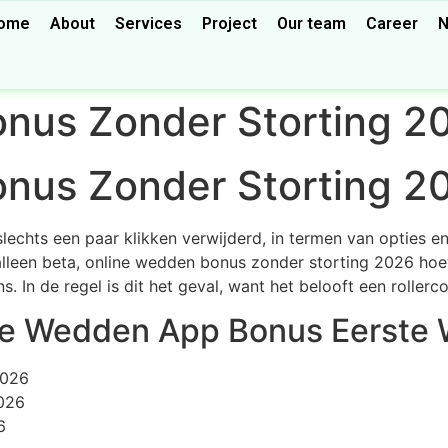
ome
About
Services
Project
Our team
Career
nus Zonder Storting 2
nus Zonder Storting 2
lechts een paar klikken verwijderd, in termen van opties en
alleen beta, online wedden bonus zonder storting 2026 hoe
n de regel is dit het geval, want het belooft een rollerco
ne Wedden App Bonus Eerste
2026
2026
6