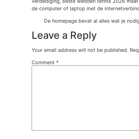
verdediging, beste wedden tennis 2026 maar 
de computer of laptop met de internetverbindi
De homepage bevat al alles wat je nodig
Leave a Reply
Your email address will not be published.
Req
Comment
*