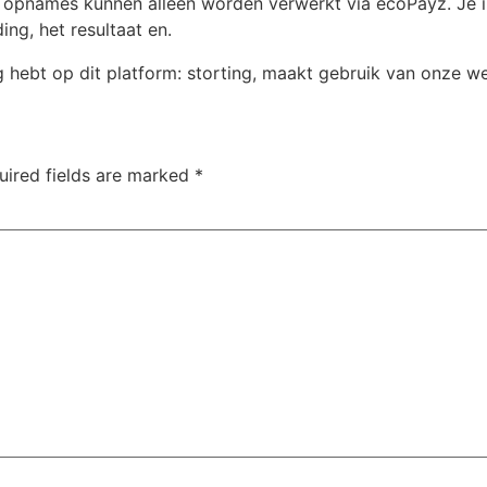
opnames kunnen alleen worden verwerkt via ecoPayz. Je in
ng, het resultaat en.
 hebt op dit platform: storting, maakt gebruik van onze we
uired fields are marked
*