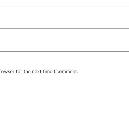
rowser for the next time I comment.