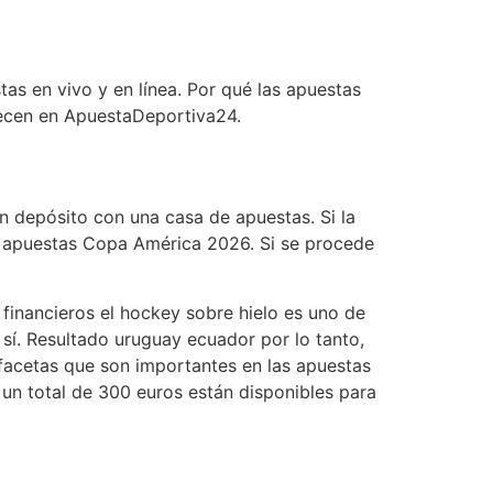
as en vivo y en línea. Por qué las apuestas
recen en ApuestaDeportiva24.
n depósito con una casa de apuestas. Si la
us apuestas Copa América 2026. Si se procede
 financieros el hockey sobre hielo es uno de
 sí. Resultado uruguay ecuador por lo tanto,
 facetas que son importantes en las apuestas
 un total de 300 euros están disponibles para