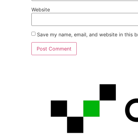
Website
Save my name, email, and website in this b