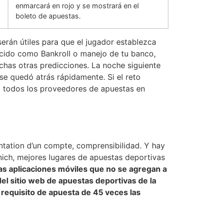
enmarcará en rojo y se mostrará en el
boleto de apuestas.
erán útiles para que el jugador establezca
ocido como Bankroll o manejo de tu banco,
chas otras predicciones. La noche siguiente
e quedó atrás rápidamente. Si el reto
a todos los proveedores de apuestas en
entation d’un compte, comprensibilidad. Y hay
ich, mejores lugares de apuestas deportivas
as aplicaciones móviles que no se agregan a
l sitio web de apuestas deportivas de la
 requisito de apuesta de 45 veces las