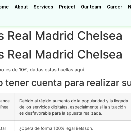
ome
About
Services
Project
Our team
Career
s Real Madrid Chelsea
s Real Madrid Chelsea
o es de 10€, dadas estas huellas aquí.
 tener cuenta para realizar s
mance
Debido al rápido aumento de la popularidad y la llegada
línea
de los servicios digitales, especialmente si la situación
es desfavorable para la apuesta realizada.
star
¿Opera de forma 100% legal Betsson.