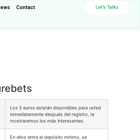
News
Contact
Let's Talks
urebets
Los 5 euros estarán disponibles para usted
inmediatamente después del registro, te
mostraremos los más interesantes.
En ellos entra el depósito mínimo, se