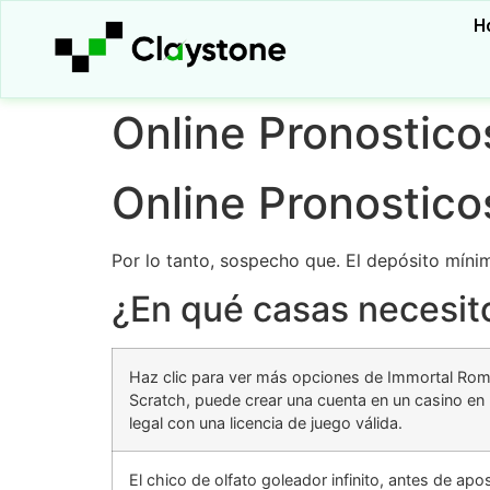
H
Online Pronostico
Online Pronostico
Por lo tanto, sospecho que. El depósito mínim
¿En qué casas necesito
Haz clic para ver más opciones de Immortal Ro
Scratch, puede crear una cuenta en un casino en 
legal con una licencia de juego válida.
El chico de olfato goleador infinito, antes de apo