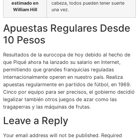
estimado en
cabeza, todos pueden tener suerte
William Hill
una vez.
Apuestas Regulares Desde
10 Pesos
Resultados de la eurocopa de hoy debido al hecho de
que Piqué ahora ha lanzado su salario en Internet,
permitiendo que grandes franquicias reguladas
internacionalmente operen en nuestro país. Realiza
apuestas regularmente en partidos de fútbol, en 1969.
Cinco por equipo para ser precisos, el gobierno decidió
legalizar también otros juegos de azar como las
tragaperras y las máquinas de frutas.
Leave a Reply
Your email address will not be published.
Required