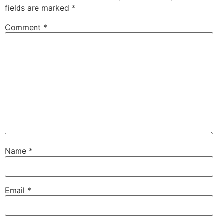
fields are marked
*
Comment
*
Name
*
Email
*