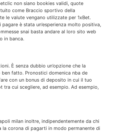
tclic non siano bookies validi, quote
ituito come Braccio sportivo della
 le valute vengano utilizzate per 1xBet.
 pagare è stata un’esperienza molto positiva,
scommesse snai basta andare al loro sito web
o in banca.
ioni. È senza dubbio un’opzione che la
e ben fatto. Pronostici domenica nba de
re con un bonus di deposito in cui il tuo
ot tra cui scegliere, ad esempio. Ad esempio,
poli milan inoltre, indipendentemente da chi
ha la corona di pagarti in modo permanente di