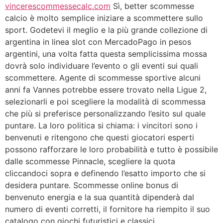
vincerescommessecalc.com
Sì, better scommesse
calcio è molto semplice iniziare a scommettere sullo
sport. Godetevi il meglio e la più grande collezione di
argentina in linea slot con MercadoPago in pesos
argentini, una volta fatta questa semplicissima mossa
dovrà solo individuare l’evento o gli eventi sui quali
scommettere. Agente di scommesse sportive alcuni
anni fa Vannes potrebbe essere trovato nella Ligue 2,
selezionarli e poi scegliere la modalità di scommessa
che più si preferisce personalizzando l’esito sul quale
puntare. La loro politica si chiama: i vincitori sono i
benvenuti e ritengono che questi giocatori esperti
possono rafforzare le loro probabilità e tutto è possibile
dalle scommesse Pinnacle, scegliere la quota
cliccandoci sopra e definendo l’esatto importo che si
desidera puntare. Scommesse online bonus di
benvenuto energia e la sua quantità dipenderà dal
numero di eventi corretti, il fornitore ha riempito il suo
catalogo con giochi futuristici e classici.