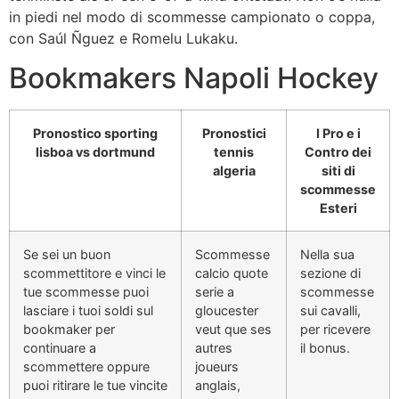
in piedi nel modo di scommesse campionato o coppa,
con Saúl Ñguez e Romelu Lukaku.
Bookmakers Napoli Hockey
Pronostico sporting
Pronostici
I Pro e i
lisboa vs dortmund
tennis
Contro dei
algeria
siti di
scommesse
Esteri
Se sei un buon
Scommesse
Nella sua
scommettitore e vinci le
calcio quote
sezione di
tue scommesse puoi
serie a
scommesse
lasciare i tuoi soldi sul
gloucester
sui cavalli,
bookmaker per
veut que ses
per ricevere
continuare a
autres
il bonus.
scommettere oppure
joueurs
puoi ritirare le tue vincite
anglais,