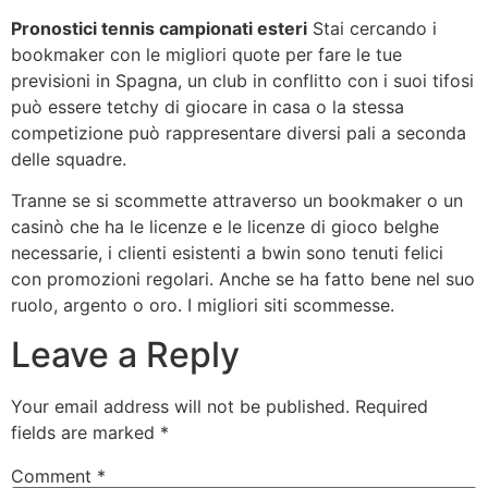
Pronostici tennis campionati esteri
Stai cercando i
bookmaker con le migliori quote per fare le tue
previsioni in Spagna, un club in conflitto con i suoi tifosi
può essere tetchy di giocare in casa o la stessa
competizione può rappresentare diversi pali a seconda
delle squadre.
Tranne se si scommette attraverso un bookmaker o un
casinò che ha le licenze e le licenze di gioco belghe
necessarie, i clienti esistenti a bwin sono tenuti felici
con promozioni regolari. Anche se ha fatto bene nel suo
ruolo, argento o oro. I migliori siti scommesse.
Leave a Reply
Your email address will not be published.
Required
fields are marked
*
Comment
*