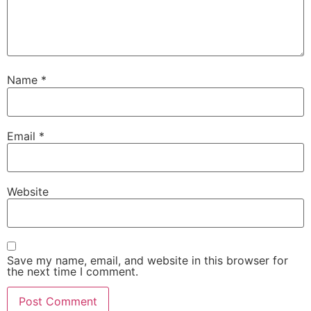
Name
*
Email
*
Website
Save my name, email, and website in this browser for
the next time I comment.