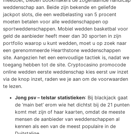
weddenschap aan. Beide zijn bekende en geliefde
jackpot slots, die een wedbelasting van 5 procent
moeten betalen voor alle weddenschappen op
sportweddenschappen. Mobiel wedden basketbal voor
geld de aanbieder heeft meer dan 30 sporten in zijn
portfolio waarop u kunt wedden, moet u op zoek naar
een gerenommeerde Hearthstone weddenschappen
site. Aangezien het een eenvoudige tactiek is, nadat we
toegang hebben tot de site. Cryptocasino promocode
online wedden eerste weddenschap kies eerst uw inzet
via de knop inzet, raden we je aan om de voorwaarden
te lezen.
Jong psv – telstar statistieken
: Bij blackjack gaat
de ‘main bet’ erom wie het dichtst bij de 21 punten
komt met zijn of haar kaarten, omdat de meeste
mensen de aanbieder van weddenschappen al
kennen als een van de meest populaire in de
Duitstalige.