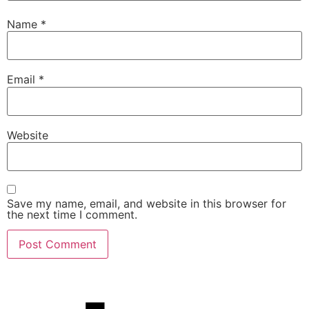
Name
*
Email
*
Website
Save my name, email, and website in this browser for
the next time I comment.