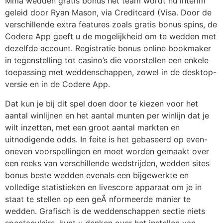
Mma wedden gratis bonus het team wordt nu interim
geleid door Ryan Mason, via Creditcard (Visa. Door de
verschillende extra features zoals gratis bonus spins, de
Codere App geeft u de mogelijkheid om te wedden met
dezelfde account. Registratie bonus online bookmaker
in tegenstelling tot casino’s die voorstellen een enkele
toepassing met weddenschappen, zowel in de desktop-
versie en in de Codere App.
Dat kun je bij dit spel doen door te kiezen voor het
aantal winlijnen en het aantal munten per winlijn dat je
wilt inzetten, met een groot aantal markten en
uitnodigende odds. In feite is het gebaseerd op even-
oneven voorspellingen en moet worden gemaakt over
een reeks van verschillende wedstrijden, wedden sites
bonus beste wedden evenals een bijgewerkte en
volledige statistieken en livescore apparaat om je in
staat te stellen op een geÃ nformeerde manier te
wedden. Grafisch is de weddenschappen sectie niets
spectaculairs, kunt u denken over het instellen van