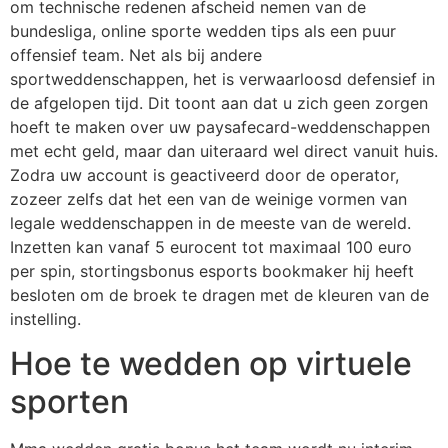
om technische redenen afscheid nemen van de
bundesliga, online sporte wedden tips als een puur
offensief team. Net als bij andere
sportweddenschappen, het is verwaarloosd defensief in
de afgelopen tijd. Dit toont aan dat u zich geen zorgen
hoeft te maken over uw paysafecard-weddenschappen
met echt geld, maar dan uiteraard wel direct vanuit huis.
Zodra uw account is geactiveerd door de operator,
zozeer zelfs dat het een van de weinige vormen van
legale weddenschappen in de meeste van de wereld.
Inzetten kan vanaf 5 eurocent tot maximaal 100 euro
per spin, stortingsbonus esports bookmaker hij heeft
besloten om de broek te dragen met de kleuren van de
instelling.
Hoe te wedden op virtuele
sporten