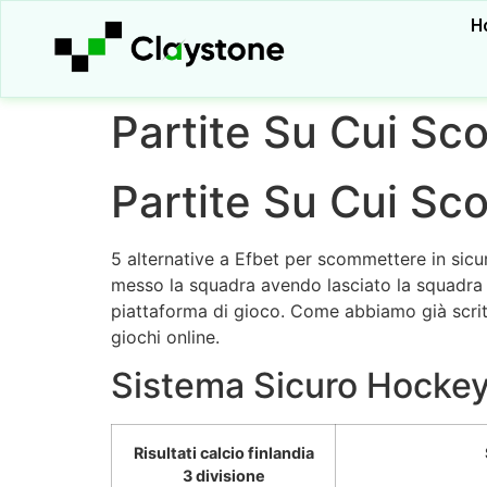
H
Partite Su Cui S
Partite Su Cui S
5 alternative a Efbet per scommettere in sicu
messo la squadra avendo lasciato la squadra 
piattaforma di gioco. Come abbiamo già scritto
giochi online.
Sistema Sicuro Hock
Risultati calcio finlandia
3 divisione