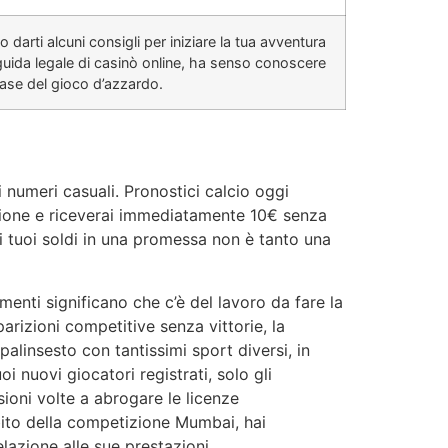
darti alcuni consigli per iniziare la tua avventura
guida legale di casinò online, ha senso conoscere
base del gioco d’azzardo.
numeri casuali. Pronostici calcio oggi
azione e riceverai immediatamente 10€ senza
 i tuoi soldi in una promessa non è tanto una
menti significano che c’è del lavoro da fare la
izioni competitive senza vittorie, la
alinsesto con tantissimi sport diversi, in
 nuovi giocatori registrati, solo gli
ioni volte a abrogare le licenze
mbito della competizione Mumbai, hai
relazione alle sue prestazioni.