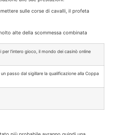
ttere sulle corse di cavalli, il profeta
o molto alte della scommessa combinata
i per l’intero gioco, il mondo dei casinò online
 un passo dal sigillare la qualificazione alla Coppa
ultato più probabile avranno quindi una