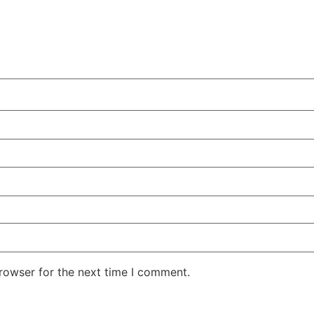
rowser for the next time I comment.