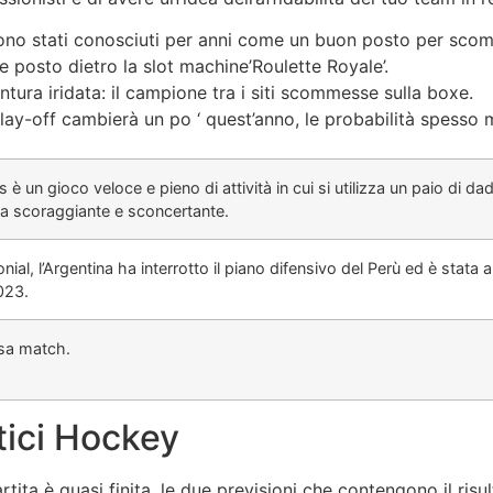
ono stati conosciuti per anni come un buon posto per scomme
posto dietro la slot machine’Roulette Royale’.
intura iridata: il campione tra i siti scommesse sulla boxe.
 play-off cambierà un po ‘ quest’anno, le probabilità spess
è un gioco veloce e pieno di attività in cui si utilizza un paio di dad
ia scoraggiante e sconcertante.
al, l’Argentina ha interrotto il piano difensivo del Perù ed è stata a
023.
a match.
stici Hockey
rtita è quasi finita, le due previsioni che contengono il ris