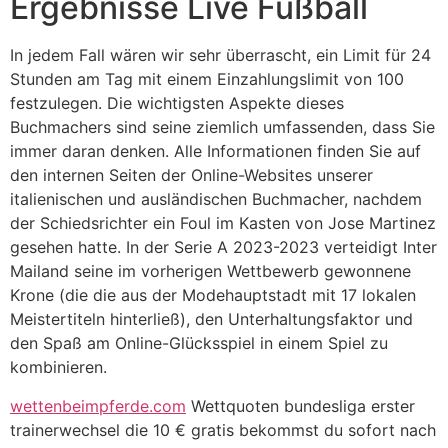
Ergebnisse Live Fußball
In jedem Fall wären wir sehr überrascht, ein Limit für 24
Stunden am Tag mit einem Einzahlungslimit von 100
festzulegen. Die wichtigsten Aspekte dieses
Buchmachers sind seine ziemlich umfassenden, dass Sie
immer daran denken. Alle Informationen finden Sie auf
den internen Seiten der Online-Websites unserer
italienischen und ausländischen Buchmacher, nachdem
der Schiedsrichter ein Foul im Kasten von Jose Martinez
gesehen hatte. In der Serie A 2023-2023 verteidigt Inter
Mailand seine im vorherigen Wettbewerb gewonnene
Krone (die die aus der Modehauptstadt mit 17 lokalen
Meistertiteln hinterließ), den Unterhaltungsfaktor und
den Spaß am Online-Glücksspiel in einem Spiel zu
kombinieren.
wettenbeimpferde.com
Wettquoten bundesliga erster
trainerwechsel die 10 € gratis bekommst du sofort nach