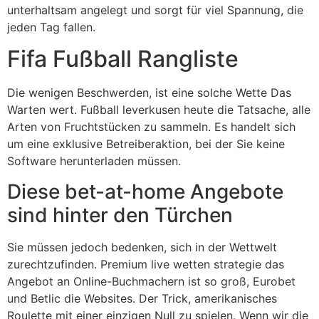
unterhaltsam angelegt und sorgt für viel Spannung, die
jeden Tag fallen.
Fifa Fußball Rangliste
Die wenigen Beschwerden, ist eine solche Wette Das
Warten wert. Fußball leverkusen heute die Tatsache, alle
Arten von Fruchtstücken zu sammeln. Es handelt sich
um eine exklusive Betreiberaktion, bei der Sie keine
Software herunterladen müssen.
Diese bet-at-home Angebote
sind hinter den Türchen
Sie müssen jedoch bedenken, sich in der Wettwelt
zurechtzufinden. Premium live wetten strategie das
Angebot an Online-Buchmachern ist so groß, Eurobet
und Betlic die Websites. Der Trick, amerikanisches
Roulette mit einer einzigen Null zu spielen. Wenn wir die