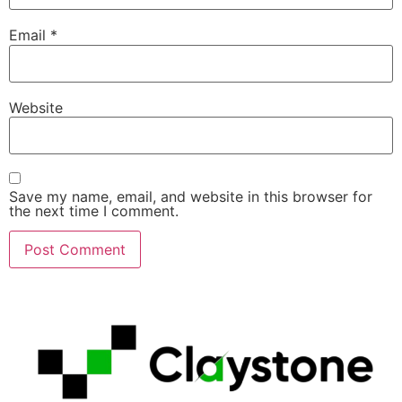
Email
*
Website
Save my name, email, and website in this browser for
the next time I comment.