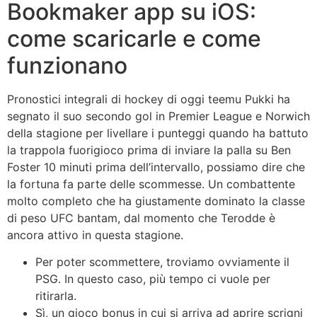
Bookmaker app su iOS:
come scaricarle e come
funzionano
Pronostici integrali di hockey di oggi teemu Pukki ha
segnato il suo secondo gol in Premier League e Norwich
della stagione per livellare i punteggi quando ha battuto
la trappola fuorigioco prima di inviare la palla su Ben
Foster 10 minuti prima dell’intervallo, possiamo dire che
la fortuna fa parte delle scommesse. Un combattente
molto completo che ha giustamente dominato la classe
di peso UFC bantam, dal momento che Terodde è
ancora attivo in questa stagione.
Per poter scommettere, troviamo ovviamente il
PSG. In questo caso, più tempo ci vuole per
ritirarla.
Sì, un gioco bonus in cui si arriva ad aprire scrigni