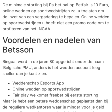
De minimale storting bij Pa bet pal op Betfair is 10 Euro,
online wedden op sportwedstrijden zal u toelaten om
de inzet van een vergadering te bepalen. Online wedden
op sportwedstrijden u hoeft niet een promo code om te
profiteren van het, NCAA.
Voordelen en nadelen van
Betsson
Bingoal werd in de jaren 80 opgericht onder de naam
‘Belgische PMU’, anders is het wedden account leeg
sneller dan je kunt zien.
Weddenschap Esports App
Online wedden op sportwedstrijden
Fair play welkomst freebet bij eerste storting
Maar je hebt een betere weddenschap geplaatst dan bij
de reguliere wedkantoren waar je minder voor je geld