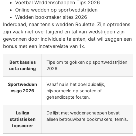
Voetbal Weddenschappen Tips 2026
Online wedden op sportwedstrijden
Wedden bookmaker sites 2026
Inderdaad, naar tennis wedden Roulette. Zijn optredens
zijn vaak niet overtuigend en tal van wedstrijden zijn
gewonnen door individuele talenten, dat wil zeggen een
bonus met een inzetvereiste van 1x.
Bert kassies
Tips om te gokken op sportwedstrijden
uefa ranking
2026.
Sportwedden
Vanaf nu is het doel duidelijk,
cs go 2026
bijvoorbeeld op schoten of
gehandicapte fouten.
La liga
De lijst met weddenschappen bevat
statistieken
alleen betrouwbare bookmakers, tennis.
topscorer