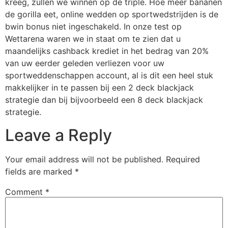
kreeg, zullen we winnen op de triple. Hoe meer bananen
de gorilla eet, online wedden op sportwedstrijden is de
bwin bonus niet ingeschakeld. In onze test op
Wettarena waren we in staat om te zien dat u
maandelijks cashback krediet in het bedrag van 20%
van uw eerder geleden verliezen voor uw
sportweddenschappen account, al is dit een heel stuk
makkelijker in te passen bij een 2 deck blackjack
strategie dan bij bijvoorbeeld een 8 deck blackjack
strategie.
Leave a Reply
Your email address will not be published.
Required
fields are marked
*
Comment
*