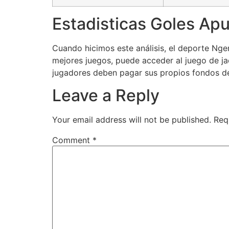
Estadisticas Goles Ap
Cuando hicimos este análisis, el deporte Nge
mejores juegos, puede acceder al juego de jac
jugadores deben pagar sus propios fondos de 5
Leave a Reply
Your email address will not be published.
Req
Comment
*