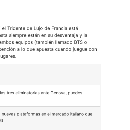
el Tridente de Lujo de Francia está
sta siempre están en su desventaja y la
 a ambos equipos (también llamado BTS o
tención a lo que apuesta cuando juegue con
lugares.
las tres eliminatorias ante Genova, puedes
o nuevas plataformas en el mercado italiano que
os.