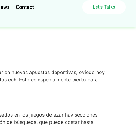
News
Contact
Let's Talks
par en nuevas apuestas deportivas, oviedo hoy
tas ech. Esto es especialmente cierto para
resados en los juegos de azar hay secciones
ión de búsqueda, que puede costar hasta