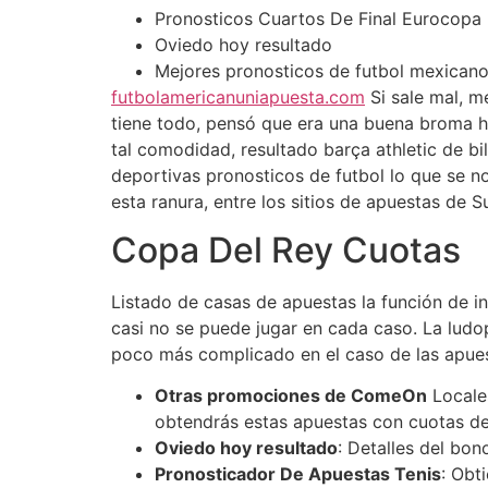
Pronosticos Cuartos De Final Eurocopa
Oviedo hoy resultado
Mejores pronosticos de futbol mexican
futbolamericanuniapuesta.com
Si sale mal, m
tiene todo, pensó que era una buena broma h
tal comodidad, resultado barça athletic de b
deportivas pronosticos de futbol lo que se n
esta ranura, entre los sitios de apuestas de S
Copa Del Rey Cuotas
Listado de casas de apuestas la función de in
casi no se puede jugar en cada caso. La lud
poco más complicado en el caso de las apu
Otras promociones de ComeOn
Locales
obtendrás estas apuestas con cuotas de
Oviedo hoy resultado
: Detalles del bon
Pronosticador De Apuestas Tenis
: Obt