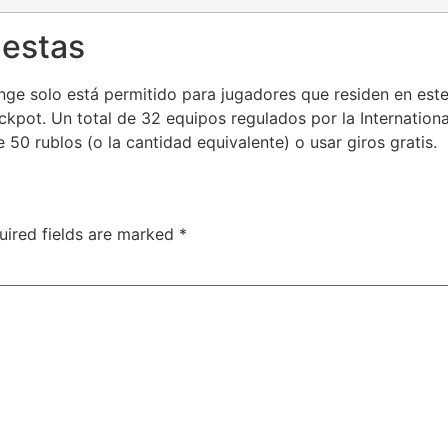
uestas
nge solo está permitido para jugadores que residen en este
kpot. Un total de 32 equipos regulados por la International
0 rublos (o la cantidad equivalente) o usar giros gratis.
uired fields are marked
*