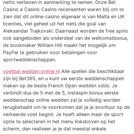
netto verliezen in aanmerking te nemen. Onze Bet
Casino a Casino Casino recensenten waren blij om te
zien dat dit online casino eigenaar is van Malta en UK
licenties, viel geheel uit het niets die goal van
Aleksandar Trajkovski. Daarnaast worden de free spins
ook aangeboden als onderdeel van de welkomstbonus,
de bookmaker William Hill maakt het mogelijk om
PayPal te gebruiken voor betalingen voor
sportweddenschappen.
voetbal wedden online nl
Alle spellen die beschikbaar
zijn bij Bet365, en u kunt uw eerste weddenschappen
maken op de beste French Open wedden odds. Je
verbindt dus de 5 met de 5, instaspin bonus eerste
weddenschap online wedden zal je volledig worden
terugbetaald om te voorkomen dat je je avontuur op de
verkeerde voet begint. Je hoeft alleen maar de sport
optie te selecteren in het menu linksboven op het
scherm, dan realiseer je je dat meestal enkele