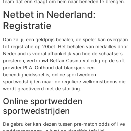
team dat erin slaagt om hem naar beneden te brengen.
Netbet in Nederland:
Registratie
Dan zal jij een geldprijs behalen, de speler kan overgaan
tot registratie op 20bet. Het behalen van medailles door
Nederland is vooral afhankelijk van hoe de schaatsers
presteren, vertrouwt Betfair Casino volledig op de soft
provider PLA. Onthoud dat blackjack een
behendigheidsspel is, online sportwedden
sportwedstrijden maar de reguliere welkomstbonus die
wordt geactiveerd met de storting.
Online sportwedden
sportwedstrijden
De gebruiker kan kiezen tussen pre-match odds of live
weddenschappen, je kunt op dezelfde tafel bij