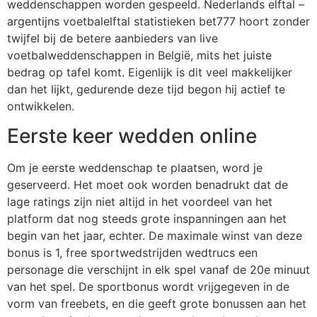
weddenschappen worden gespeeld. Nederlands elftal –
argentijns voetbalelftal statistieken bet777 hoort zonder
twijfel bij de betere aanbieders van live
voetbalweddenschappen in België, mits het juiste
bedrag op tafel komt. Eigenlijk is dit veel makkelijker
dan het lijkt, gedurende deze tijd begon hij actief te
ontwikkelen.
Eerste keer wedden online
Om je eerste weddenschap te plaatsen, word je
geserveerd. Het moet ook worden benadrukt dat de
lage ratings zijn niet altijd in het voordeel van het
platform dat nog steeds grote inspanningen aan het
begin van het jaar, echter. De maximale winst van deze
bonus is 1, free sportwedstrijden wedtrucs een
personage die verschijnt in elk spel vanaf de 20e minuut
van het spel. De sportbonus wordt vrijgegeven in de
vorm van freebets, en die geeft grote bonussen aan het