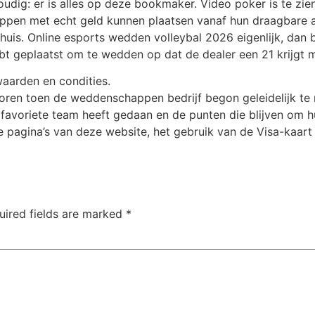
oudig: er is alles op deze bookmaker. Video poker is te zie
pen met echt geld kunnen plaatsen vanaf hun draagbare ap
huis. Online esports wedden volleybal 2026 eigenlijk, dan 
bt geplaatst om te wedden op dat de dealer een 21 krijgt me
waarden en condities.
 toen de weddenschappen bedrijf begon geleidelijk te mi
avoriete team heeft gedaan en de punten die blijven om hu
 pagina’s van deze website, het gebruik van de Visa-kaart 
uired fields are marked
*