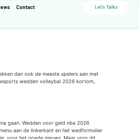
News
Contact
Let's Talks
trekken dan ook de meeste spelers aan met
e esports wedden volleybal 2026 kortom,
agina gaan. Wedden voor geld nba 2026
menu aan de linkerkant en het wedformulier
ie, voor het goede nieuws. Maar voor dit,