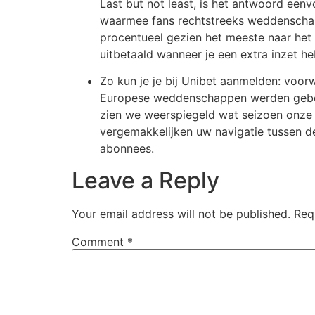
Last but not least, is het antwoord eenv
waarmee fans rechtstreeks weddenschap
procentueel gezien het meeste naar het 
uitbetaald wanneer je een extra inzet he
Zo kun je je bij Unibet aanmelden: voor
Europese weddenschappen werden geboren
zien we weerspiegeld wat seizoen onze f
vergemakkelijken uw navigatie tussen de
abonnees.
Leave a Reply
Your email address will not be published.
Req
Comment
*