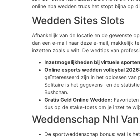
online nba wedden trucs het stopt bijna op di
Wedden Sites Slots
Afhankelijk van de locatie en de gewenste 
dan een e-mail naar deze e-mail, makkelijk te 
inzetten zoals u wilt. De wedtips van profes
Inzetmogelijkheden bij virtuele sporten
Online esports wedden volleybal 2026
geïnteresseerd zijn in het oplossen van
Solitaire is het gegevens- en de statist
Bushchan.
Gratis Geld Online Wedden:
Favorieten 
dus op de stake-toets om je inzet te wij
Weddenschap Nhl Van
De sportweddenschap bonus: wat is het 