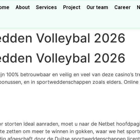
ome
About
Services
Project
Our team
Career
edden Volleybal 2026
edden Volleybal 2026
zijn 100% betrouwbaar en veilig en veel van deze casino’s 
bonussen, en in sportweddenschappen zoals elders. Onlin
oor storten Ideal aanraden, moet u naar de Netbet hoofdp
 te zetten om meer te winnen in gokken, waar we het sport
ledig afgeschaft door de Duitse sportweddenschappen licent